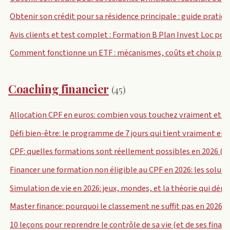
Obtenir son crédit pour sa résidence principale : guide prati
Avis clients et test complet : Formation B Plan Invest Loc pou
Comment fonctionne un ETF : mécanismes, coûts et choix pra
Coaching financier
(45)
Allocation CPF en euros: combien vous touchez vraiment et p
Défi bien-être: le programme de 7 jours qui tient vraiment en 
CPF: quelles formations sont réellement possibles en 2026 (e
Financer une formation non éligible au CPF en 2026: les solut
Simulation de vie en 2026: jeux, mondes, et la théorie qui dér
Master finance: pourquoi le classement ne suffit pas en 2026 (e
10 leçons pour reprendre le contrôle de sa vie (et de ses finan