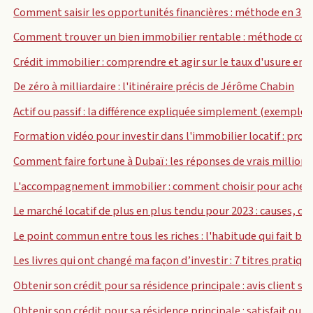
Comment saisir les opportunités financières : méthode en 3 é
Comment trouver un bien immobilier rentable : méthode concr
Crédit immobilier : comprendre et agir sur le taux d'usure en 
De zéro à milliardaire : l'itinéraire précis de Jérôme Chabin
Actif ou passif : la différence expliquée simplement (exemples
Formation vidéo pour investir dans l'immobilier locatif : prog
Comment faire fortune à Dubaï : les réponses de vrais millionn
L'accompagnement immobilier : comment choisir pour acheter
Le marché locatif de plus en plus tendu pour 2023 : causes, chif
Le point commun entre tous les riches : l'habitude qui fait ba
Les livres qui ont changé ma façon d’investir : 7 titres pratiqu
Obtenir son crédit pour sa résidence principale : avis client s
Obtenir son crédit pour sa résidence principale : satisfait ou 