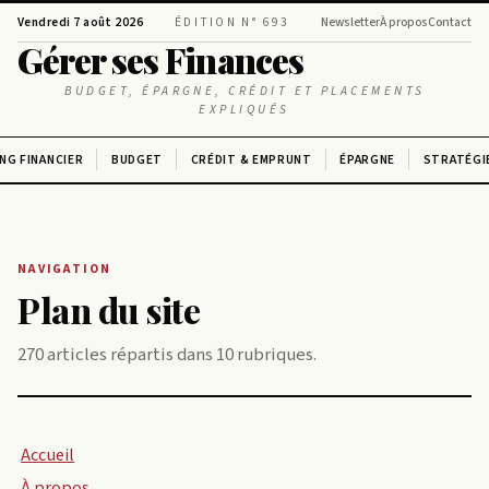
Vendredi 7 août 2026
ÉDITION N° 693
Newsletter
À propos
Contact
Gérer ses Finances
BUDGET, ÉPARGNE, CRÉDIT ET PLACEMENTS
EXPLIQUÉS
NG FINANCIER
BUDGET
CRÉDIT & EMPRUNT
ÉPARGNE
STRATÉGI
NAVIGATION
Plan du site
270 articles répartis dans 10 rubriques.
Accueil
À propos