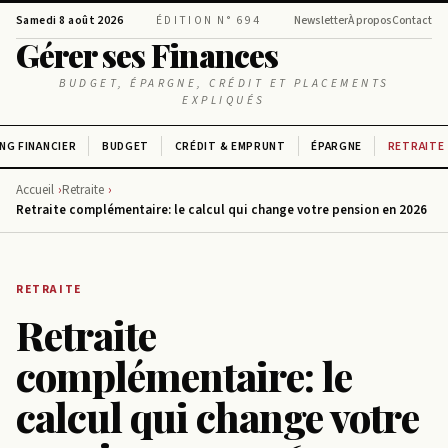
Samedi 8 août 2026
ÉDITION N° 694
Newsletter
À propos
Contact
Gérer ses Finances
BUDGET, ÉPARGNE, CRÉDIT ET PLACEMENTS
EXPLIQUÉS
NG FINANCIER
BUDGET
CRÉDIT & EMPRUNT
ÉPARGNE
RETRAITE
Accueil
Retraite
Retraite complémentaire: le calcul qui change votre pension en 2026
RETRAITE
Retraite
complémentaire: le
calcul qui change votre