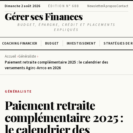
Dimanche 2 août 2026
ÉDITION N° 688
Newsletter
À propos
Contact
Gérer ses Finances
BUDGET, ÉPARGNE, CRÉDIT ET PLACEMENTS
EXPLIQUÉS
COACHING FINANCIER
BUDGET
INVESTISSEMENT
STRATÉGIES DE 
Accueil
Généraliste
Paiement retraite complémentaire 2025 : le calendrier des
versements Agirc-Arrco en 2026
GÉNÉRALISTE
Paiement retraite
complémentaire 2025 :
le calendrier des