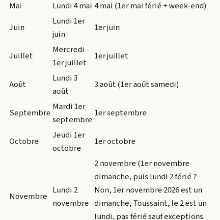
Mai
Lundi 4 mai
4 mai (1er mai férié + week-end)
Lundi 1er
Juin
1er juin
juin
Mercredi
Juillet
1er juillet
1er juillet
Lundi 3
Août
3 août (1er août samedi)
août
Mardi 1er
Septembre
1er septembre
septembre
Jeudi 1er
Octobre
1er octobre
octobre
2 novembre (1er novembre
dimanche, puis lundi 2 férié ?
Lundi 2
Non, 1er novembre 2026 est un
Novembre
novembre
dimanche, Toussaint, le 2 est un
lundi, pas férié sauf exceptions.