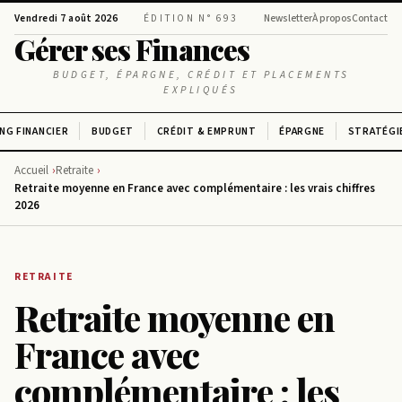
Vendredi 7 août 2026
ÉDITION N° 693
Newsletter
À propos
Contact
Gérer ses Finances
BUDGET, ÉPARGNE, CRÉDIT ET PLACEMENTS
EXPLIQUÉS
NG FINANCIER
BUDGET
CRÉDIT & EMPRUNT
ÉPARGNE
STRATÉGI
Accueil
Retraite
Retraite moyenne en France avec complémentaire : les vrais chiffres
2026
RETRAITE
Retraite moyenne en
France avec
complémentaire : les