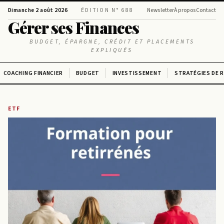
Dimanche 2 août 2026
ÉDITION N° 688
Newsletter
À propos
Contact
Gérer ses Finances
BUDGET, ÉPARGNE, CRÉDIT ET PLACEMENTS
EXPLIQUÉS
COACHING FINANCIER
BUDGET
INVESTISSEMENT
STRATÉGIES DE 
ETF