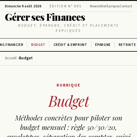
Dimanche 9 août 2026
ÉDITION N° 695
Newsletter
À propos
Contact
Gérer ses Finances
BUDGET, ÉPARGNE, CRÉDIT ET PLACEMENTS
EXPLIQUÉS
NG FINANCIER
BUDGET
CRÉDIT & EMPRUNT
ÉPARGNE
RETRAITE
Accueil
Budget
RUBRIQUE
Budget
Méthodes concrètes pour piloter son
budget mensuel : règle 50/30/20,
enveloppes, séparation des comptes, suivi