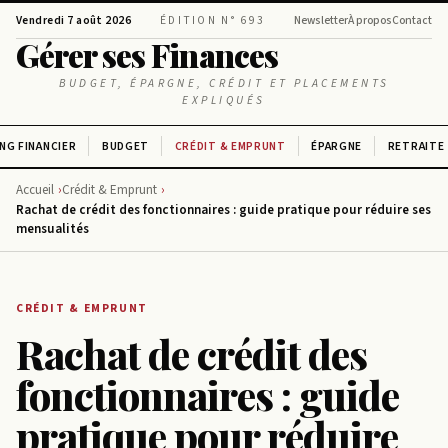
Vendredi 7 août 2026
ÉDITION N° 693
Newsletter
À propos
Contact
Gérer ses Finances
BUDGET, ÉPARGNE, CRÉDIT ET PLACEMENTS
EXPLIQUÉS
NG FINANCIER
BUDGET
CRÉDIT & EMPRUNT
ÉPARGNE
RETRAITE
Accueil
Crédit & Emprunt
Rachat de crédit des fonctionnaires : guide pratique pour réduire ses
mensualités
CRÉDIT & EMPRUNT
Rachat de crédit des
fonctionnaires : guide
pratique pour réduire