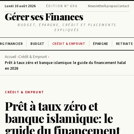
Lundi 10 août 2026
ÉDITION N° 696
Newsletter
À propos
Contact
Gérer ses Finances
BUDGET, ÉPARGNE, CRÉDIT ET PLACEMENTS
EXPLIQUÉS
NG FINANCIER
BUDGET
CRÉDIT & EMPRUNT
ÉPARGNE
RETRAITE
Accueil
Crédit & Emprunt
Prêt à taux zéro et banque islamique: le guide du financement halal
en 2026
CRÉDIT & EMPRUNT
Prêt à taux zéro et
banque islamique: le
guide du financement