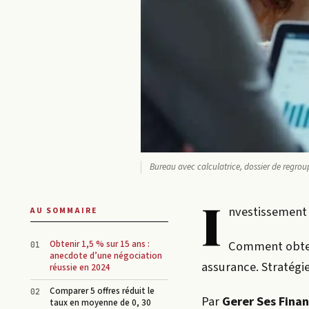
Bureau avec calculatrice, dossier de regro
I
nvestissement
AU SOMMAIRE
Comment obteni
Obtenir 1,5 % sur 15 ans :
anecdote d’une négociation
assurance. Stratégie
réussie en 2024
Comparer 5 offres réduit le
Par
Gerer Ses Fina
taux en moyenne de 0, 30