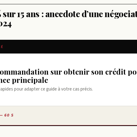
% sur 15 ans : anecdote d’une négocia
024
SÉ
nce principale
rapides pour adapter ce guide à votre cas précis.
— 60 S