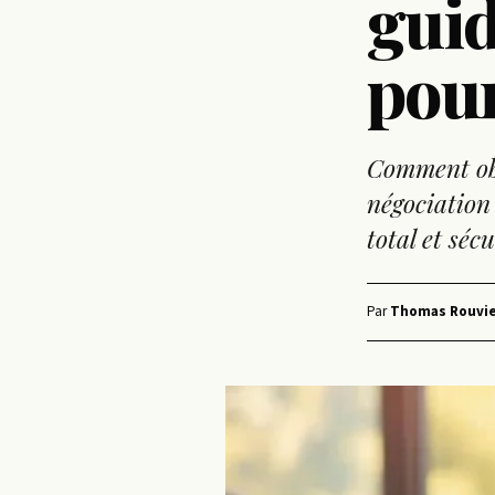
guid
pou
Comment obt
négociation 
total et séc
Par
Thomas Rouvie