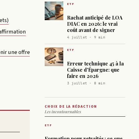
ETF
Rachat anticipé de LOA
ets)
DIAC en 2026: le vrai
coût avant de signer
affirmation
4 juillet · 9 min
ETF
nir une offre
Erreur technique 45 à la
Caisse d'Épargne: que
faire en 2026
3 juillet · 8 min
CHOIX DE LA RÉDACTION
Les incontournables
ETF
Formation pour retraités : ce que