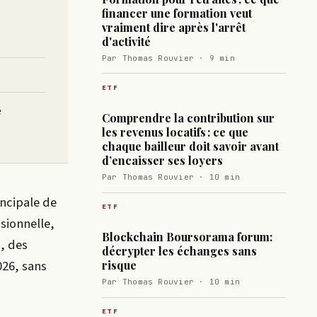
financer une formation veut
vraiment dire après l'arrêt
d'activité
Par Thomas Rouvier · 9 min
ETF
e
Comprendre la contribution sur
les revenus locatifs : ce que
chaque bailleur doit savoir avant
d’encaisser ses loyers
Par Thomas Rouvier · 10 min
incipale de
ETF
ssionnelle,
Blockchain Boursorama forum:
, des
décrypter les échanges sans
026, sans
risque
Par Thomas Rouvier · 10 min
ETF