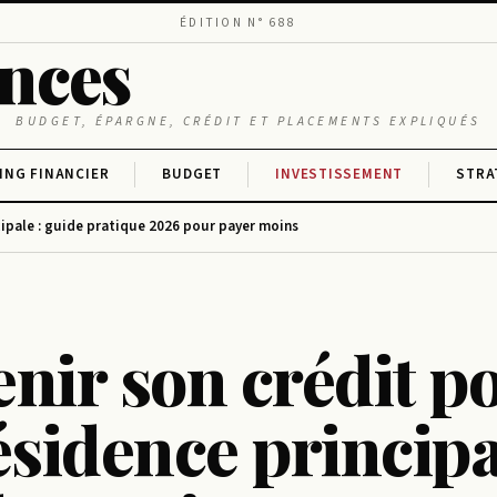
ÉDITION N° 688
ances
BUDGET, ÉPARGNE, CRÉDIT ET PLACEMENTS EXPLIQUÉS
ING FINANCIER
BUDGET
INVESTISSEMENT
STRA
cipale : guide pratique 2026 pour payer moins
T
nir son crédit p
ésidence principa