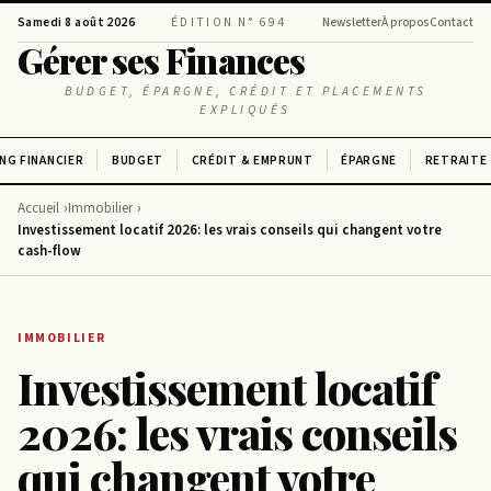
Samedi 8 août 2026
ÉDITION N° 694
Newsletter
À propos
Contact
Gérer ses Finances
BUDGET, ÉPARGNE, CRÉDIT ET PLACEMENTS
EXPLIQUÉS
NG FINANCIER
BUDGET
CRÉDIT & EMPRUNT
ÉPARGNE
RETRAITE
Accueil
Immobilier
Investissement locatif 2026: les vrais conseils qui changent votre
cash-flow
IMMOBILIER
Investissement locatif
2026: les vrais conseils
qui changent votre