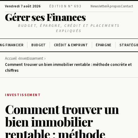
Vendredi 7 août 2026
ÉDITION N° 693
Newsletter
À propos
Contact
Gérer ses Finances
BUDGET, ÉPARGNE, CRÉDIT ET PLACEMENTS
EXPLIQUÉS
NG FINANCIER
BUDGET
CRÉDIT & EMPRUNT
ÉPARGNE
STRATÉGI
Accueil
Investissement
Comment trouver un bien immobilier rentable : méthode concrète et
chiffres
INVESTISSEMENT
Comment trouver un
bien immobilier
rentable : méthode