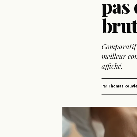
pas 
bru
Comparatif d
meilleur co
affiché.
Par
Thomas Rouvie