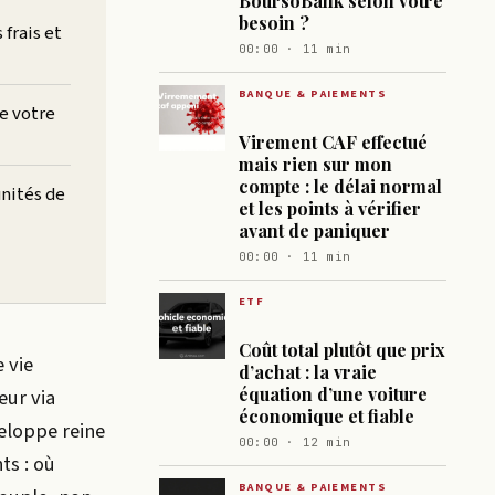
BoursoBank selon votre
besoin ?
frais et
00:00 · 11 min
BANQUE & PAIEMENTS
e votre
Virement CAF effectué
mais rien sur mon
compte : le délai normal
unités de
et les points à vérifier
avant de paniquer
00:00 · 11 min
ETF
Coût total plutôt que prix
 vie
d’achat : la vraie
équation d’une voiture
eur via
économique et fiable
veloppe reine
00:00 · 12 min
ts : où
BANQUE & PAIEMENTS