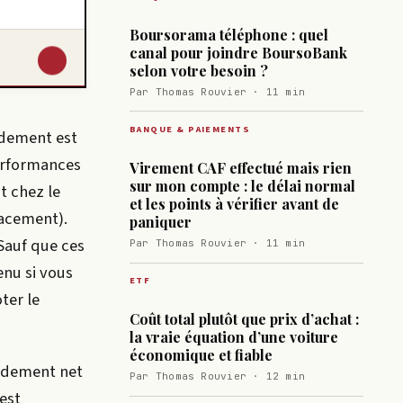
Boursorama téléphone : quel
canal pour joindre BoursoBank
↓
selon votre besoin ?
Par Thomas Rouvier · 11 min
BANQUE & PAIEMENTS
ndement est
erformances
Virement CAF effectué mais rien
sur mon compte : le délai normal
t chez le
et les points à vérifier avant de
lacement).
paniquer
 Sauf que ces
Par Thomas Rouvier · 11 min
enu si vous
ETF
ter le
Coût total plutôt que prix d’achat :
la vraie équation d’une voiture
économique et fiable
endement net
Par Thomas Rouvier · 12 min
’est