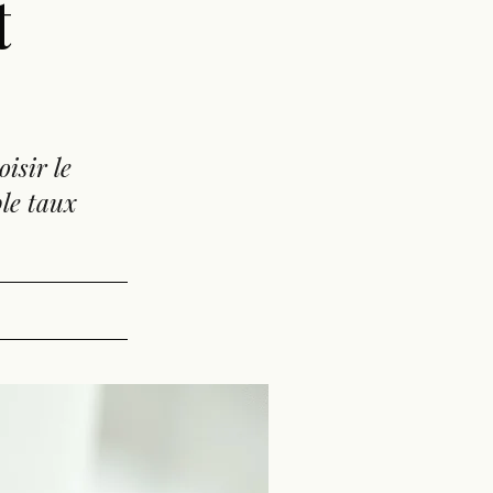
t
isir le
ple taux