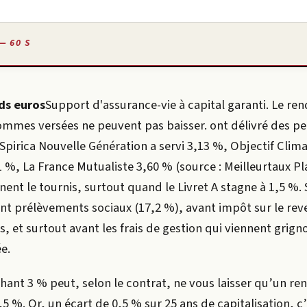
— 60 S
ds euros
Support d'assurance-vie à capital garanti. Le re
ommes versées ne peuvent pas baisser.
ont délivré des p
Spirica Nouvelle Génération a servi 3,13 %, Objectif Clima
%, La France Mutualiste 3,60 % (source : Meilleurtaux P
nent le tournis, surtout quand le Livret A stagne à 1,5 %.
ant prélèvements sociaux (17,2 %), avant impôt sur le rev
s, et surtout avant les frais de gestion qui viennent grigno
e.
chant 3 % peut, selon le contrat, ne vous laisser qu’un r
2,5 %. Or, un écart de 0,5 % sur 25 ans de capitalisation, c