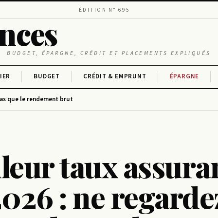
ÉDITION N° 695
ances
BUDGET, ÉPARGNE, CRÉDIT ET PLACEMENTS EXPLIQUÉS
IER
BUDGET
CRÉDIT & EMPRUNT
ÉPARGNE
pas que le rendement brut
leur taux assura
2026 : ne regarde