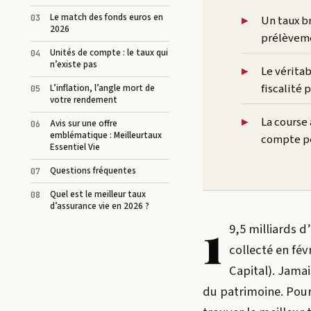
Le match des fonds euros en
Un taux br
2026
prélèveme
Unités de compte : le taux qui
n’existe pas
Le vérita
fiscalité 
L’inflation, l’angle mort de
votre rendement
La course 
Avis sur une offre
emblématique : Meilleurtaux
compte per
Essentiel Vie
Questions fréquentes
Quel est le meilleur taux
d’assurance vie en 2026 ?
1
9,5 milliards d
collecté en fév
Capital). Jamai
du patrimoine. Pourt