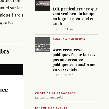
ouple, non
nuel sur les
LCL particuliers : ce que
vaut vraiment la banque
nique à trois
au logo arc-en-ciel en
 que les
2026
Hier · 11 min
BANQUE & PAIEMENTS
ttes
www.creances-
publiques.fr : ne laissez
pas une créance
publique se transformer
en casse-tête
Hier · 8 min
CHOIX DE LA RÉDACTION
Les incontournables
BANQUE & PAIEMENTS