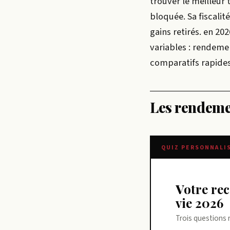
trouver le meilleur 
bloquée. Sa fiscalit
gains retirés.
en 2026
variables : rendement
comparatifs rapide
Les rendemen
QUIZ PERSONNALI
Votre recommandation sur meilleur taux assurance
vie 2026
Trois questions 