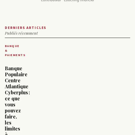
Contributeur · Coaching financier
DERNIERS ARTICLES
Publiés récemment
BANQUE
&
PAIEMENTS
Banque
Populaire
Centre
Atlantique
Cyberplus :
ce que
vous
pouvez
faire,
les
limites
à