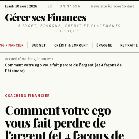
Lundi 10 août 2026
ÉDITION N° 696
Newsletter
À propos
Contact
Gérer ses Finances
BUDGET, ÉPARGNE, CRÉDIT ET PLACEMENTS
EXPLIQUÉS
NG FINANCIER
BUDGET
CRÉDIT & EMPRUNT
ÉPARGNE
RETRAITE
Accueil
Coaching financier
Comment votre ego vous fait perdre de l'argent (et 4 façons de
l'éteindre)
COACHING FINANCIER
Comment votre ego
vous fait perdre de
l'argent (et 4 façons de