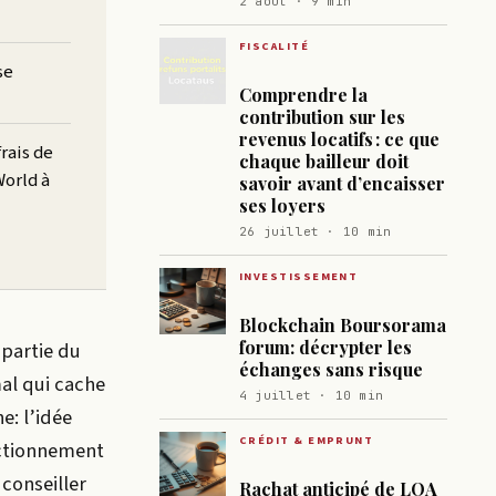
2 août · 9 min
FISCALITÉ
se
Comprendre la
contribution sur les
revenus locatifs : ce que
rais de
chaque bailleur doit
World à
savoir avant d’encaisser
ses loyers
26 juillet · 10 min
INVESTISSEMENT
Blockchain Boursorama
forum: décrypter les
 partie du
échanges sans risque
mal qui cache
4 juillet · 10 min
e: l’idée
CRÉDIT & EMPRUNT
nctionnement
conseiller
Rachat anticipé de LOA