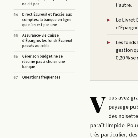
ne dit pas
l'autre.
Direct Écureuil et l’accès aux
Le Livret 
comptes: la banque en ligne
qui n’en est pas une
d'Épargne,
Assurance-vie Caisse
d’Épargne: les fonds Écureuil
Les fonds 
passés au crible
gestion qu
Gérer son budget ne se
0,20 % se 
résume pas à choisir une
banque
Questions fréquentes
V
ous avez gra
paysage publ
des noisette
paraît limpide. Pou
très particulier, d