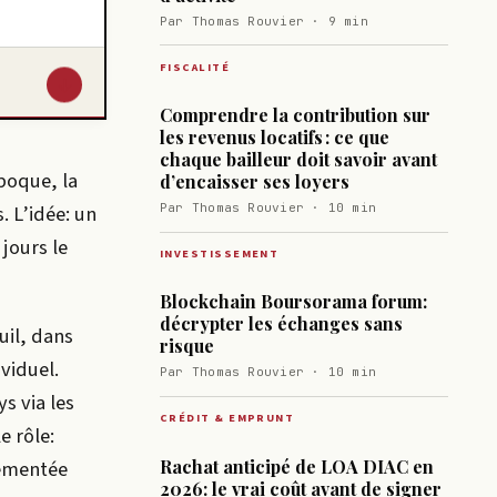
Par Thomas Rouvier · 9 min
FISCALITÉ
↓
Comprendre la contribution sur
les revenus locatifs : ce que
chaque bailleur doit savoir avant
époque, la
d’encaisser ses loyers
. L’idée: un
Par Thomas Rouvier · 10 min
jours le
INVESTISSEMENT
Blockchain Boursorama forum:
décrypter les échanges sans
uil, dans
risque
ividuel.
Par Thomas Rouvier · 10 min
s via les
CRÉDIT & EMPRUNT
e rôle:
Rachat anticipé de LOA DIAC en
lementée
2026: le vrai coût avant de signer