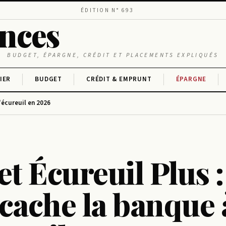
ÉDITION N° 693
ances
BUDGET, ÉPARGNE, CRÉDIT ET PLACEMENTS EXPLIQUÉS
IER
BUDGET
CRÉDIT & EMPRUNT
ÉPARGNE
l'écureuil en 2026
et Écureuil Plus :
cache la banque 