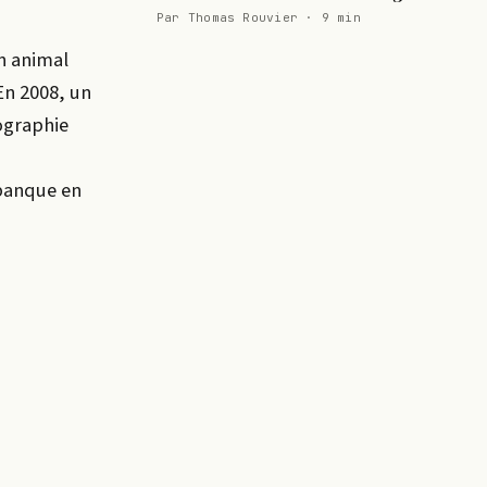
Par Thomas Rouvier · 9 min
un animal
En 2008, un
pographie
 banque en