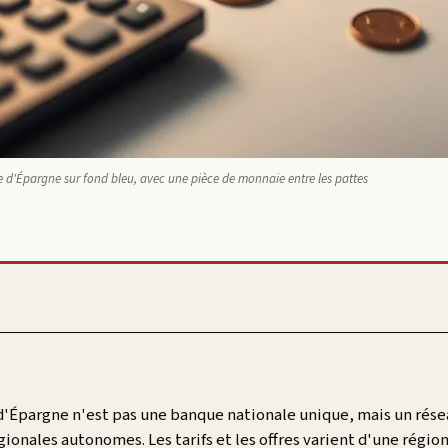
e d'Épargne sur fond bleu, avec une pièce de monnaie entre les pattes
 d'Épargne n'est pas une banque nationale unique, mais un rése
gionales autonomes. Les tarifs et les offres varient d'une région