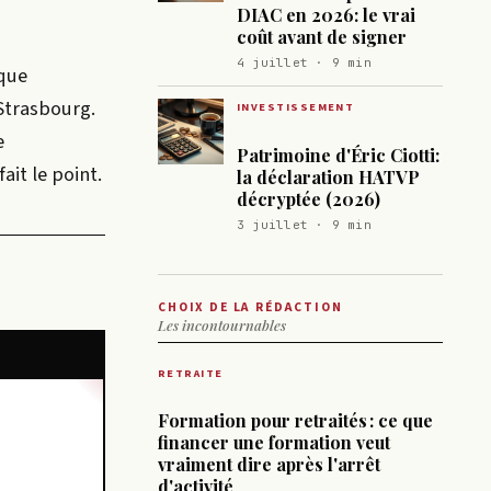
DIAC en 2026: le vrai
coût avant de signer
4 juillet · 9 min
nque
Strasbourg.
INVESTISSEMENT
e
Patrimoine d'Éric Ciotti:
ait le point.
la déclaration HATVP
décryptée (2026)
3 juillet · 9 min
CHOIX DE LA RÉDACTION
Les incontournables
RETRAITE
Formation pour retraités : ce que
financer une formation veut
vraiment dire après l'arrêt
d'activité