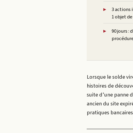
3 actions
1 objet de
90 jours :
procédure
Lorsque le solde vir
histoires de découve
suite d’une panne d
ancien du site expiré
pratiques bancaires