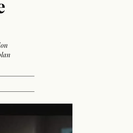
e
ion
plan