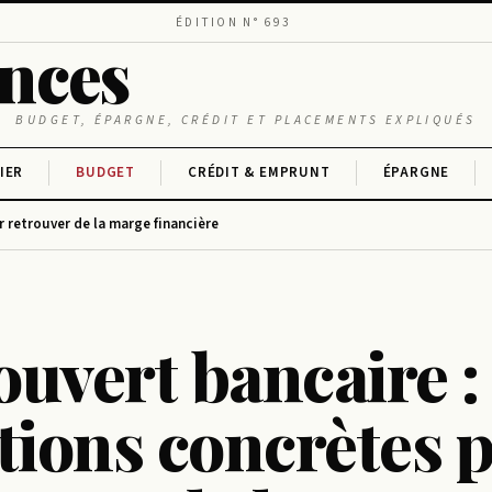
ÉDITION N° 693
ances
BUDGET, ÉPARGNE, CRÉDIT ET PLACEMENTS EXPLIQUÉS
IER
BUDGET
CRÉDIT & EMPRUNT
ÉPARGNE
 retrouver de la marge financière
uvert bancaire : 
tions concrètes 