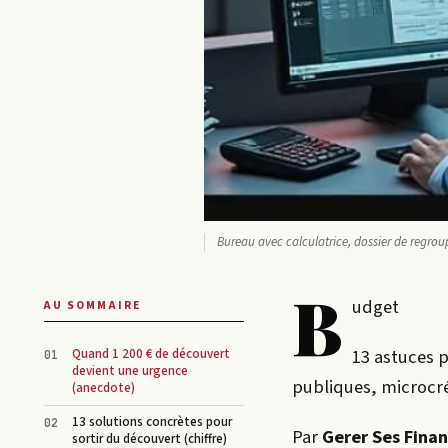
Bureau avec calculatrice, dossier de regro
B
udget
AU SOMMAIRE
13 astuces p
Quand 1 200 € de découvert
devient une urgence
publiques, microcréd
(anecdote)
13 solutions concrètes pour
Par
Gerer Ses Fina
sortir du découvert (chiffre)