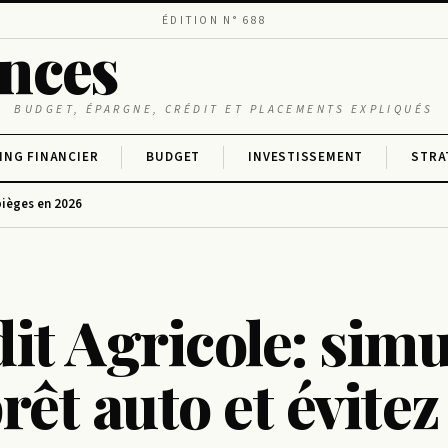
ÉDITION N° 688
ances
BUDGET, ÉPARGNE, CRÉDIT ET PLACEMENTS EXPLIQUÉS
ING FINANCIER
BUDGET
INVESTISSEMENT
STRA
pièges en 2026
it Agricole: simu
rêt auto et évitez