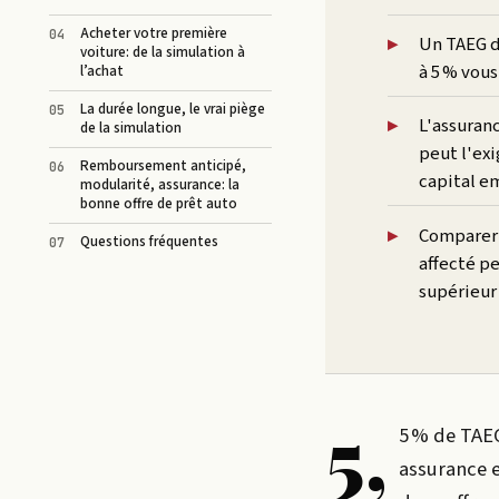
Acheter votre première
Un TAEG d
voiture: de la simulation à
à 5 % vous
l’achat
La durée longue, le vrai piège
L'assuran
de la simulation
peut l'ex
Remboursement anticipé,
capital e
modularité, assurance: la
bonne offre de prêt auto
Comparer 
Questions fréquentes
affecté pe
supérieur 
5,
5 % de
TAE
assurance e