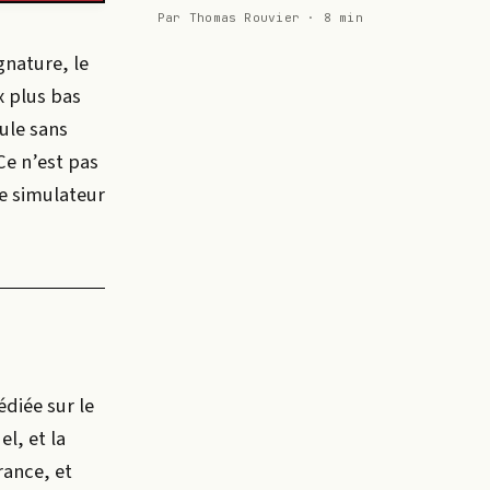
Par Thomas Rouvier · 8 min
gnature, le
x plus bas
ule sans
Ce n’est pas
le simulateur
édiée sur le
l, et la
rance, et