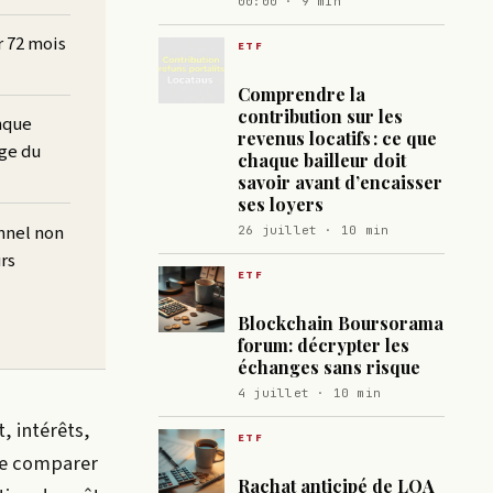
00:00 · 9 min
r 72 mois
ETF
Comprendre la
contribution sur les
nque
revenus locatifs : ce que
age du
chaque bailleur doit
savoir avant d’encaisser
ses loyers
nnel non
26 juillet · 10 min
rs
ETF
Blockchain Boursorama
forum: décrypter les
échanges sans risque
4 juillet · 10 min
t, intérêts,
ETF
 de comparer
Rachat anticipé de LOA