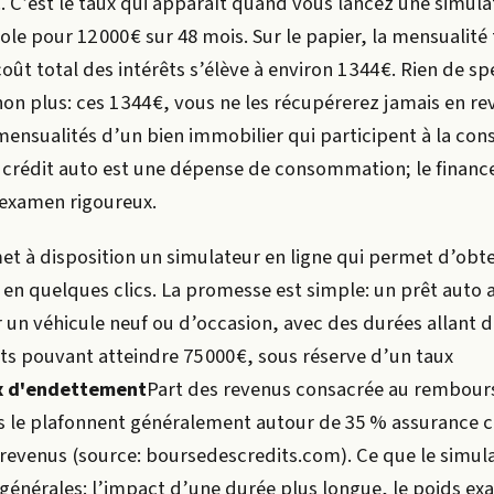
.
. C’est le taux qui apparaît quand vous lancez une simula
ole pour 12 000 € sur 48 mois. Sur le papier, la mensualité
coût total des intérêts s’élève à environ 1 344 €. Rien de sp
on plus: ces 1 344 €, vous ne les récupérerez jamais en re
ensualités d’un bien immobilier qui participent à la cons
 crédit auto est une dépense de consommation; le financ
examen rigoureux.
met à disposition un simulateur en ligne qui permet d’obt
 en quelques clics. La promesse est simple: un prêt auto a
 un véhicule neuf ou d’occasion, avec des durées allant d
s pouvant atteindre 75 000 €, sous réserve d’un
taux
x d'endettement
Part des revenus consacrée au rembou
s le plafonnent généralement autour de 35 % assurance 
s revenus (source: boursedescredits.com). Ce que le simula
 générales: l’impact d’une durée plus longue, le poids ex