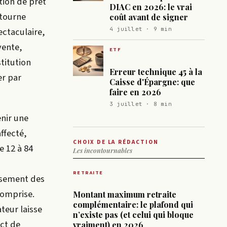
tion de prêt
DIAC en 2026: le vrai
 tourne
coût avant de signer
ectaculaire,
4 juillet · 9 min
vente,
ETF
titution
Erreur technique 45 à la
er par
Caisse d'Épargne: que
faire en 2026
3 juillet · 8 min
enir une
ffecté,
CHOIX DE LA RÉDACTION
e 12 à 84
Les incontournables
RETRAITE
rsement des
comprise.
Montant maximum retraite
complémentaire: le plafond qui
teur laisse
n’existe pas (et celui qui bloque
act de
vraiment) en 2026