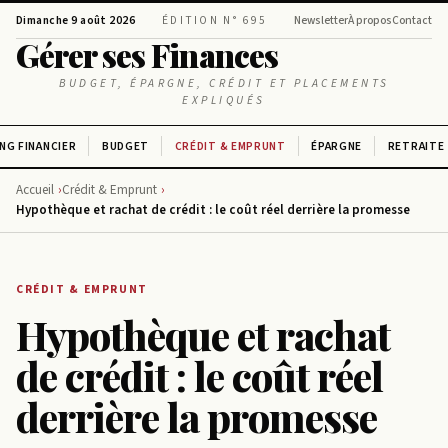
Dimanche 9 août 2026
ÉDITION N° 695
Newsletter
À propos
Contact
Gérer ses Finances
BUDGET, ÉPARGNE, CRÉDIT ET PLACEMENTS
EXPLIQUÉS
NG FINANCIER
BUDGET
CRÉDIT & EMPRUNT
ÉPARGNE
RETRAITE
Accueil
Crédit & Emprunt
Hypothèque et rachat de crédit : le coût réel derrière la promesse
CRÉDIT & EMPRUNT
Hypothèque et rachat
de crédit : le coût réel
derrière la promesse