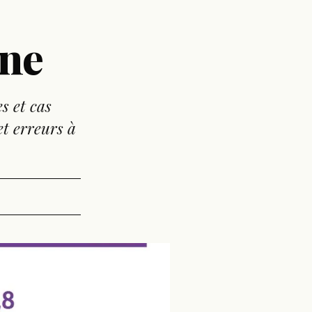
ine
s et cas
et erreurs à