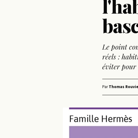
l'ha
basc
Le point com
réels : habi
éviter pour
Par
Thomas Rouvie