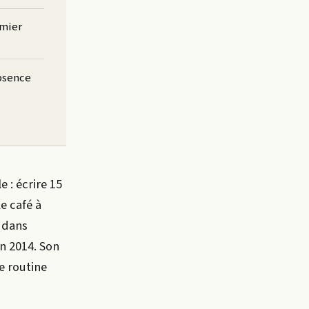
emier
bsence
 : écrire 15
e café à
é dans
n 2014. Son
ne routine