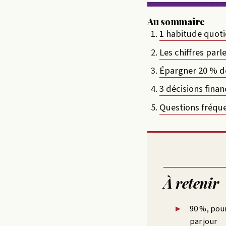
Au sommaire
1 habitude quoti
Les chiffres par
Épargner 20 % dè
3 décisions finan
Questions fréqu
À retenir
90 %, pou
par jour