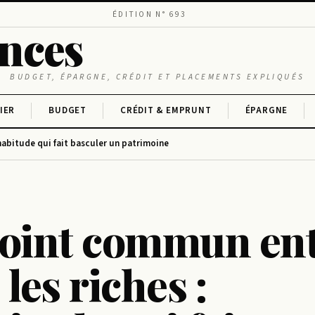
ÉDITION N° 693
ances
BUDGET, ÉPARGNE, CRÉDIT ET PLACEMENTS EXPLIQUÉS
IER
BUDGET
CRÉDIT & EMPRUNT
ÉPARGNE
habitude qui fait basculer un patrimoine
T
point commun en
 les riches :