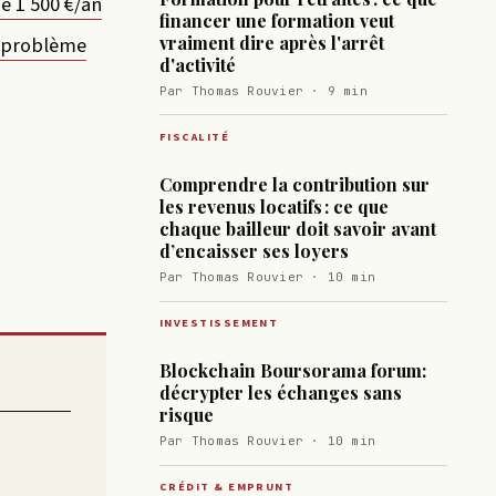
e 1 500 €/an
financer une formation veut
un problème
vraiment dire après l'arrêt
d'activité
Par Thomas Rouvier · 9 min
FISCALITÉ
Comprendre la contribution sur
les revenus locatifs : ce que
chaque bailleur doit savoir avant
d’encaisser ses loyers
Par Thomas Rouvier · 10 min
INVESTISSEMENT
Blockchain Boursorama forum:
décrypter les échanges sans
risque
Par Thomas Rouvier · 10 min
CRÉDIT & EMPRUNT