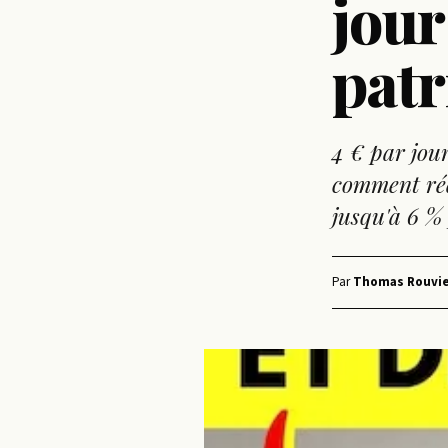
jour
pat
4 € par jou
comment réd
jusqu'à 6 %
Par
Thomas Rouvie