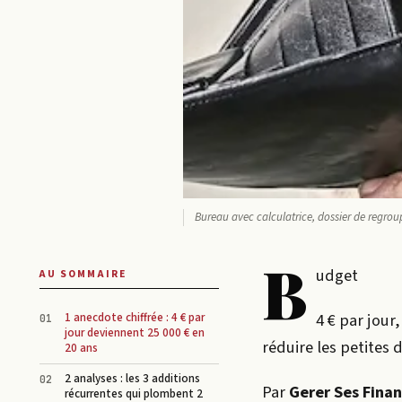
Bureau avec calculatrice, dossier de regro
B
udget
AU SOMMAIRE
4 € par jour
1 anecdote chiffrée : 4 € par
jour deviennent 25 000 € en
réduire les petites 
20 ans
2 analyses : les 3 additions
Par
Gerer Ses Fina
récurrentes qui plombent 2