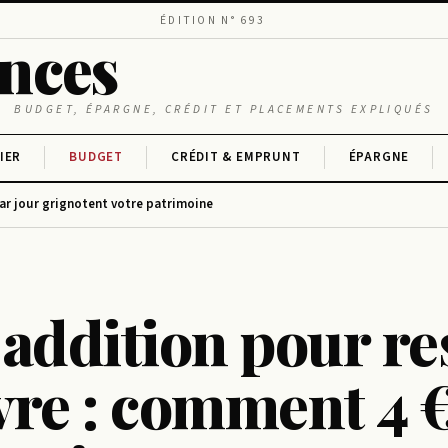
ÉDITION N° 693
ances
BUDGET, ÉPARGNE, CRÉDIT ET PLACEMENTS EXPLIQUÉS
IER
BUDGET
CRÉDIT & EMPRUNT
ÉPARGNE
ar jour grignotent votre patrimoine
addition pour re
re : comment 4 