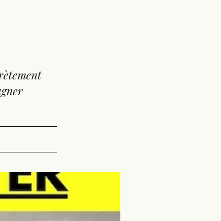
crètement
agner