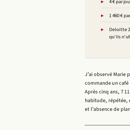
4 € par jo
1 460 € pa
Deloitte 
qu'ils n'u
J’ai observé Marie 
commande un café à 3
Après cinq ans, 7 
habitude, répétée, 
et l’absence de plan