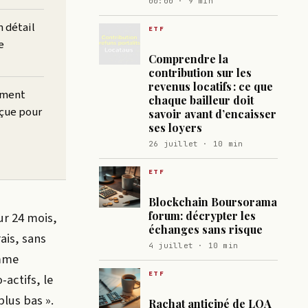
00:00 · 9 min
n détail
ETF
e
Comprendre la
contribution sur les
revenus locatifs : ce que
cément
chaque bailleur doit
nçue pour
savoir avant d’encaisser
ses loyers
26 juillet · 10 min
ETF
Blockchain Boursorama
forum: décrypter les
ur 24 mois,
échanges sans risque
ais, sans
4 juillet · 10 min
omme
ETF
actifs, le
plus bas ».
Rachat anticipé de LOA