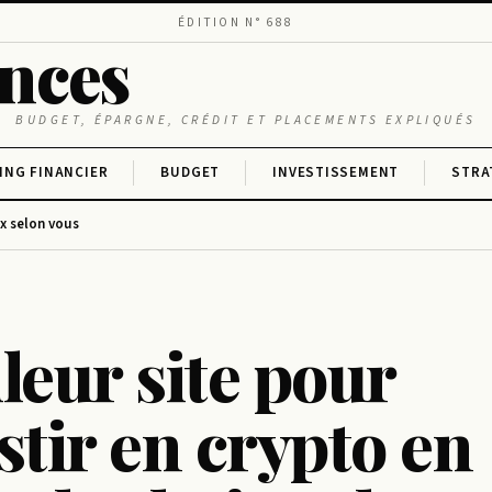
ÉDITION N° 688
ances
BUDGET, ÉPARGNE, CRÉDIT ET PLACEMENTS EXPLIQUÉS
ING FINANCIER
BUDGET
INVESTISSEMENT
STRA
ix selon vous
leur site pour
stir en crypto en