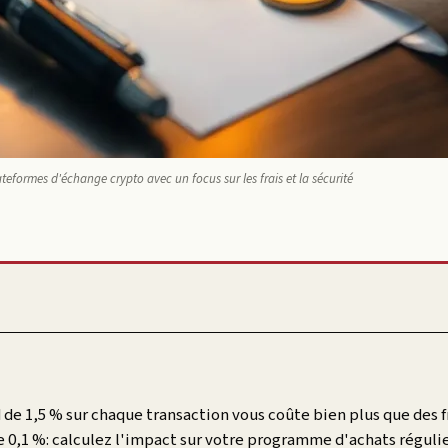
teformes d'échange crypto avec un focus sur les frais et la sécurité
de 1,5 % sur chaque transaction vous coûte bien plus que des f
e 0,1 %: calculez l'impact sur votre programme d'achats régulie