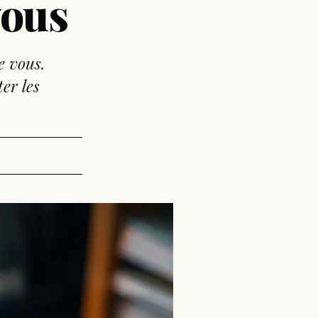
vous
e vous.
er les