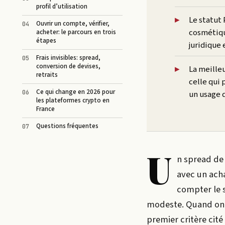
profil d’utilisation
Le statut 
Ouvrir un compte, vérifier,
cosmétiqu
acheter: le parcours en trois
étapes
juridique 
Frais invisibles: spread,
conversion de devises,
La meille
retraits
celle qui 
Ce qui change en 2026 pour
un usage 
les plateformes crypto en
France
Questions fréquentes
U
n spread de 
avec un acha
compter le 
modeste. Quand on p
premier critère cité 