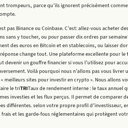
ont trompeurs, parce qu’ils ignorent précisément comme
 compte.
est pas Binance ou Coinbase. C’est: allez-vous acheter des
ans sans y toucher, ou pour passer dix ordres par semaine
ent des euros en Bitcoin et en stablecoins, ou laisser do
a réponse change tout. Une plateforme excellente pour le 
t devenir un gouffre financier si vous l’utilisez pour acc
nversement. Voilà pourquoi nous n’allons pas vous livrer 
« meilleurs sites pour investir en crypto ». Nous allons v
aire le
tri
TRI
Taux de rendement interne : le taux annuel q
mes investies et les flux perçus. Il permet de comparer d
s différentes.
selon votre propre profil d’investisseur, e
es frais et les garde-fous réglementaires qui protègent votr