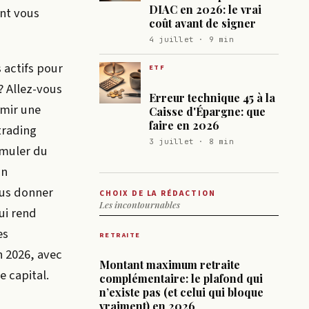
DIAC en 2026: le vrai
nt vous
coût avant de signer
4 juillet · 9 min
 actifs pour
ETF
? Allez-vous
Erreur technique 45 à la
rmir une
Caisse d'Épargne: que
faire en 2026
trading
3 juillet · 8 min
umuler du
un
ous donner
CHOIX DE LA RÉDACTION
Les incontournables
ui rend
es
RETRAITE
n 2026, avec
Montant maximum retraite
e capital.
complémentaire: le plafond qui
n’existe pas (et celui qui bloque
vraiment) en 2026