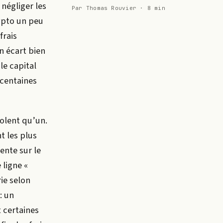
 négliger les
Par Thomas Rouvier · 8 min
ypto un peu
frais
n écart bien
le capital
 centaines
olent qu’un.
t les plus
vente sur le
 ligne «
rie selon
: un
t certaines