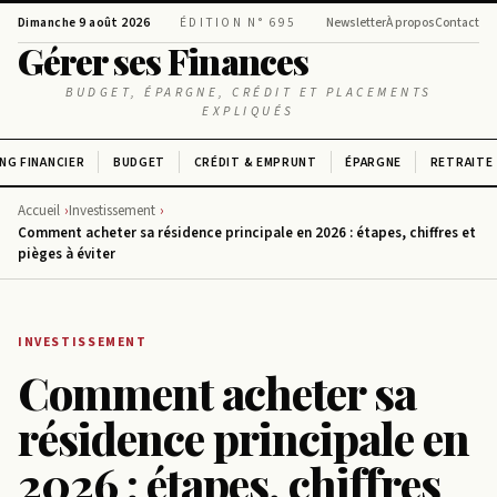
Dimanche 9 août 2026
ÉDITION N° 695
Newsletter
À propos
Contact
Gérer ses Finances
BUDGET, ÉPARGNE, CRÉDIT ET PLACEMENTS
EXPLIQUÉS
NG FINANCIER
BUDGET
CRÉDIT & EMPRUNT
ÉPARGNE
RETRAITE
Accueil
Investissement
Comment acheter sa résidence principale en 2026 : étapes, chiffres et
pièges à éviter
INVESTISSEMENT
Comment acheter sa
résidence principale en
2026 : étapes, chiffres