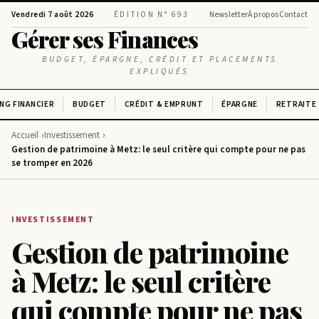
Vendredi 7 août 2026
ÉDITION N° 693
Newsletter
À propos
Contact
Gérer ses Finances
BUDGET, ÉPARGNE, CRÉDIT ET PLACEMENTS
EXPLIQUÉS
NG FINANCIER
BUDGET
CRÉDIT & EMPRUNT
ÉPARGNE
RETRAITE
Accueil
Investissement
Gestion de patrimoine à Metz: le seul critère qui compte pour ne pas
se tromper en 2026
INVESTISSEMENT
Gestion de patrimoine
à Metz: le seul critère
qui compte pour ne pas