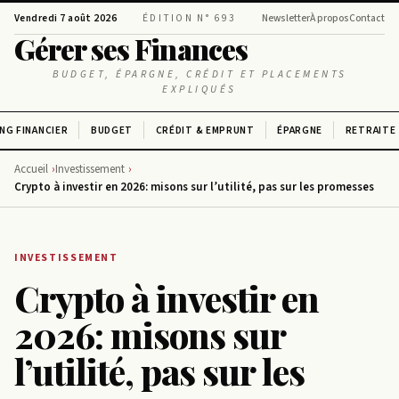
Vendredi 7 août 2026
ÉDITION N° 693
Newsletter
À propos
Contact
Gérer ses Finances
BUDGET, ÉPARGNE, CRÉDIT ET PLACEMENTS
EXPLIQUÉS
NG FINANCIER
BUDGET
CRÉDIT & EMPRUNT
ÉPARGNE
RETRAITE
Accueil
Investissement
Crypto à investir en 2026: misons sur l’utilité, pas sur les promesses
INVESTISSEMENT
Crypto à investir en
2026: misons sur
l’utilité, pas sur les