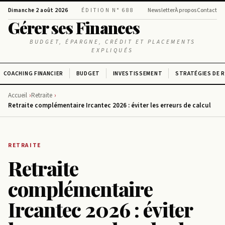
Dimanche 2 août 2026
ÉDITION N° 688
Newsletter
À propos
Contact
Gérer ses Finances
BUDGET, ÉPARGNE, CRÉDIT ET PLACEMENTS
EXPLIQUÉS
COACHING FINANCIER
BUDGET
INVESTISSEMENT
STRATÉGIES DE 
Accueil
Retraite
Retraite complémentaire Ircantec 2026 : éviter les erreurs de calcul
RETRAITE
Retraite
complémentaire
Ircantec 2026 : éviter