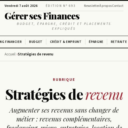
Vendredi 7 août 2026
ÉDITION N° 693
Newsletter
À propos
Contact
Gérer ses Finances
BUDGET, ÉPARGNE, CRÉDIT ET PLACEMENTS
EXPLIQUÉS
NG FINANCIER
BUDGET
CRÉDIT & EMPRUNT
ÉPARGNE
RETRAITE
Accueil
Stratégies de revenu
RUBRIQUE
Stratégies de
revenu
Augmenter ses revenus sans changer de
métier : revenus complémentaires,
freelancing, micro-entreprise, location de